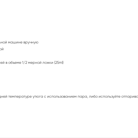
ьной машине вручную
кой
й в объеме 1/2 мерной ложки (25ml)
дней температуре утюга с использованием пара, либо используйте отпарива