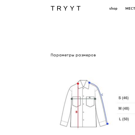
TRYYT
TRYYT
shop
shop
МЕС
МЕС
Параметры размеров