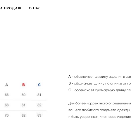
ТА ПРОДАЖ
ТА ПРОДАЖ
О НАС
О НАС
A
- обозначает ширину изделия в са
B
- обозначает длину по спинке от г
C
- обозначает суммарную длину пле
Для более корректного определени
вашего любимого предмета одежды. 
и быть уверенным, что новое издели