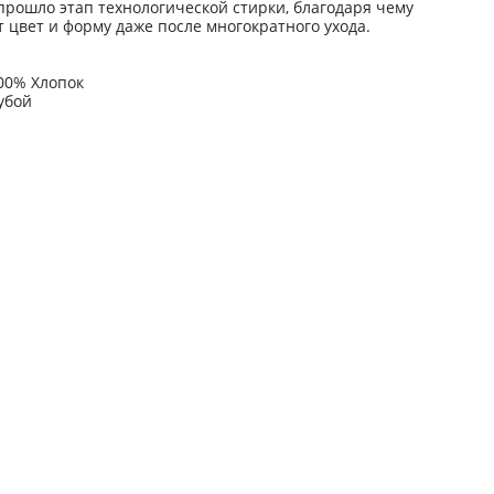
прошло этап технологической стирки, благодаря чему
т цвет и форму даже после многократного ухода.
00% Хлопок
убой