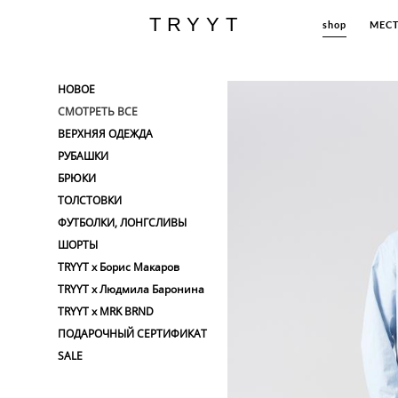
TRYYT
TRYYT
shop
shop
МЕС
МЕС
НОВОЕ
СМОТРЕТЬ ВСЕ
ВЕРХНЯЯ ОДЕЖДА
РУБАШКИ
БРЮКИ
ТОЛСТОВКИ
ФУТБОЛКИ, ЛОНГСЛИВЫ
ШОРТЫ
TRYYT x Борис Макаров
TRYYT x Людмила Баронина
TRYYT x MRK BRND
ПОДАРОЧНЫЙ СЕРТИФИКАТ
SALE