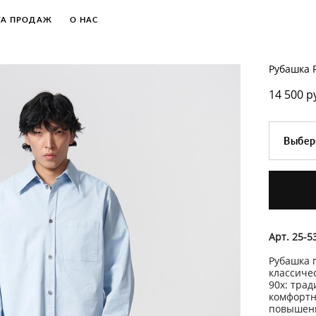
ТА ПРОДАЖ
ТА ПРОДАЖ
О НАС
О НАС
Рубашка 
14 500 p
Выбер
Арт. 25-5
Рубашка 
классиче
90х: трад
комфортн
повышенн